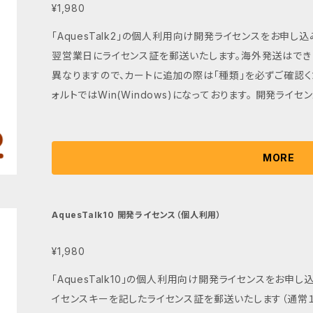
¥1,980
「AquesTalk2」の個人利用向け開発ライセンスをお申
翌営業日にライセンス証を郵送いたします。海外発送はできません。 開発ライセンスはOS
異なりますので、カートに追加の際は「種類」を必ずご確認く
ォルトではWin(Windows)になっております。 開発ライセンスは、現在のリリースバージョンに限定さ
れ、将来のバージョンアップ版の入手には再度お申し込みが必要です。 本ライセンス
ではご利用できません、通常の製品版ライセンスご購入は
囲はこちらで確認ください。 http://www.a-quest.com/licen
MORE
AquesTalk10 開発ライセンス（個人利用）
¥1,980
「AquesTalk10」の個人利用向け開発ライセンスをお申
イセンスキーを記したライセンス証を郵送いたします（通常