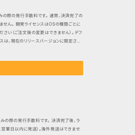
し込みの際の発行手数料です。 通常、決済完了の
の種類ごとに
ださい（ご注文後の変更はできません）。デフ
は法人や営利目的
別途お問い合わせ下さい。個人利用の対象範
ce_free.html
し込みの際の発行手数料です。 決済完了後、ラ
１営業日以内に発送）。海外発送はできませ