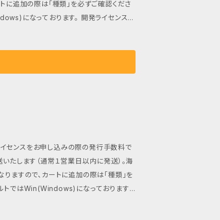
になっております。 開発ライセンス
ンアップ版の入手には再度お申し込みが必要
//www.a-quest.com/licence_
開発ライセンスをお申し込みの際の発行手数料で
送いたします（通常１営業日以内に発送）。海
ではWin(Windows)になっております。
将来のバージョンアップ版の入手には再度お