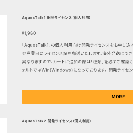
AquesTalk1 開発ライセンス（個人利用）
¥1,980
「AquesTalk1」の個人利用向け開発ライセンスをお申し
翌営業日にライセンス証を郵送いたします。海外発送はできません。 開発ライセンスはOS
異なりますので、カートに追加の際は「種類」を必ずご確認く
ォルトではWin(Windows)になっております。 開発ライセンスは、現在のリリースバージョンに限定さ
れ、将来のバージョンアップ版の入手には再度お申し込みが必要です。 本ライセンス
ではご利用できません、通常の製品版ライセンスご購入は
囲はこちらで確認ください。http://www.a-quest.com/licen
MORE
AquesTalk2 開発ライセンス（個人利用）