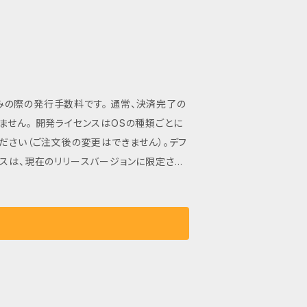
込みの際の発行手数料です。 通常、決済完了の
の種類ごとに
ださい（ご注文後の変更はできません）。デフ
は法人や営利目的
別途お問い合わせ下さい。個人利用の対象範
ce_free.html