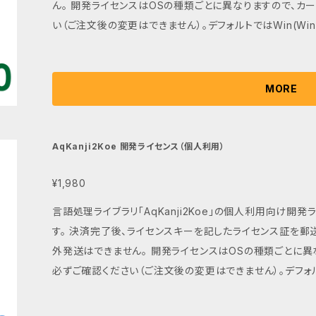
ん。 開発ライセンスはOSの種類ごとに異なりますので、カートに追加の際は「種類」を必ずご確認くださ
い（ご注文後の変更はできません）。デフォルトではWin(Windows)
は、現在のリリースバージョンに限定され、将来のバージョ
です。 本ライセンスは法人や営利目的ではご利用できません、通常の製品版ライセンスご購入は別途お
問い合わせ下さい。個人利用の対象範囲はこちらで確認ください。http:
MORE
free.html
AqKanji2Koe 開発ライセンス（個人利用）
¥1,980
言語処理ライブラリ「AqKanji2Koe」の個人利用向け
す。 決済完了後、ライセンスキーを記したライセンス証を郵
外発送はできません。 開発ライセンスはOSの種類ごとに異なりますので、カートに追加の際は「種類」を
必ずご確認ください（ご注文後の変更はできません）。デフォルト
開発ライセンスは、現在のリリースバージョンに限定され、
申し込みが必要です。 本ライセンスは法人や営利目的ではご利用できません、通常の製品版ライセンス