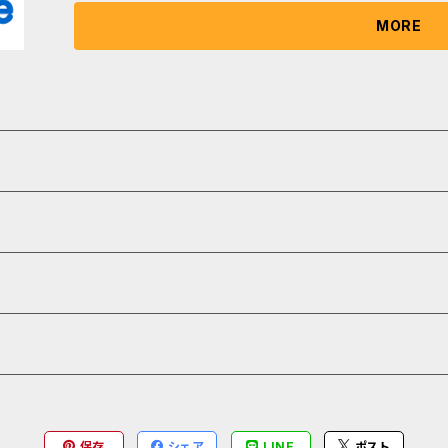
ご購入は別途お問い合わせ下さい。個人利用の対象範囲はこちらで確
MORE
t.com/licence_free.html
保存
シェア
LINE
ポスト