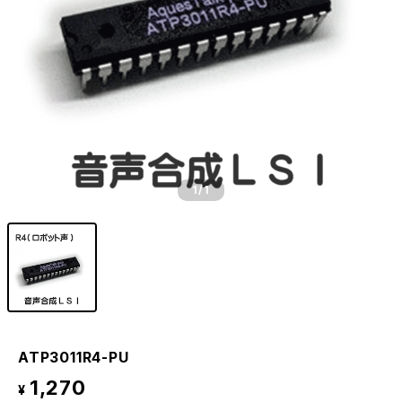
1
/1
ATP3011R4-PU
1,270
¥